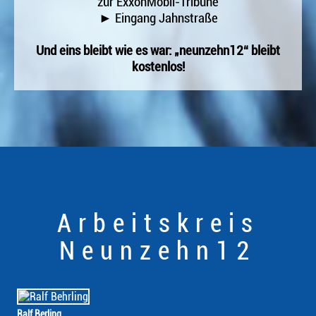
zur ExxonMobil-Tribüne
► Eingang Jahnstraße
Und eins bleibt wie es war: „neunzehn12“ bleibt
kostenlos!
Arbeitskreis
Neunzehn12
Ralf Berling